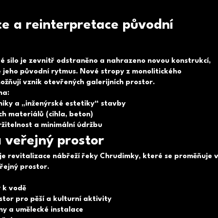
e a reinterpretace původní
 silo je zevnitř odstraněno a nahrazeno novou konstrukcí,
 jeho původní rytmus. Nové stropy z monolitického
žňují vznik otevřených galerijních prostor.
na:
iky a „inženýrské estetiky“ stavby
ch materiálů (cihla, beton)
žitelnost a minimální údržbu
 veřejný prostor
je revitalizace nábřeží řeky Chrudimky, které se proměňuje 
řejný prostor.
 k vodě
tor pro pěší a kulturní aktivity
y a umělecké instalace