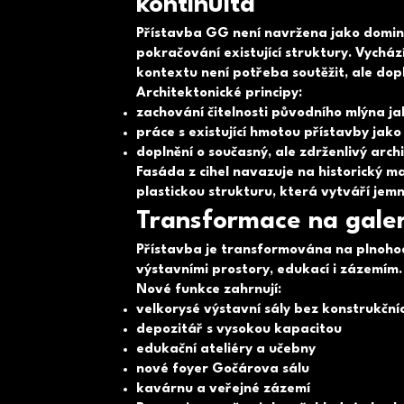
kontinuita
Přístavba GG není navržena jako domina
pokračování existující struktury. Vychází
kontextu není potřeba soutěžit, ale dop
Architektonické principy:
zachování čitelnosti původního mlýna j
práce s existující hmotou přístavby jako
doplnění o současný, ale zdrženlivý arch
Fasáda z cihel navazuje na historický m
plastickou strukturu, která vytváří jemn
Transformace na galeri
Přístavba je transformována na plnoho
výstavními prostory, edukací i zázemím.
Nové funkce zahrnují:
velkorysé výstavní sály bez konstrukční
depozitář s vysokou kapacitou
edukační ateliéry a učebny
nové foyer Gočárova sálu
kavárnu a veřejné zázemí