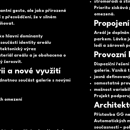
stromořadí a stí
Prioritu získává
ntní gesto, ale jako přirozené
omezená.
 z přesvědčení, že v silném
Propojen
lňovat.
Areál je doplněn
ako hlavní dominanty
parkem. Lávka j
 součástí identity areálu
lodí a zároveň p
itektonický výraz
Provozní l
ateriál areálu a je obohacena o
ý šerosvit.
Dispoziční řeše
i a nové využití
galerie. Vzniká 
jasně definovan
dnotnou součást galerie s novými
samostatné pro
možnost variabil
Projekt podporu
ch omezení
Architekt
Přístavba GG ne
Automatických ml
současností – p