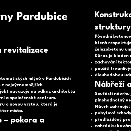
Konstrukc
ny Pardubice
struktury
Původní betonové
která respektuje
 revitalizace
železobetonu umo
Důraz je kladen 
zachování tekton
použití trvanlivý
dlouhodobou udr
tomatických mlýnů v Pardubicích
Nábřeží a
o z nejvýznamnějších
ojekt navazuje na odkaz architekta
Součástí návrhu 
rní a společenské centrum.
plnohodnotný ve
uru o novou vrstvu, která je
Návrh zahrnuje:
kter místa.
pobytové schody
p – pokora a
předlážděný pros
zahrádku kavárn