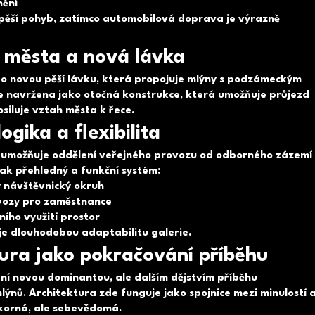
nění
 pěší pohyb, zatímco automobilová doprava je výrazně
í města a nová lávka
 o novou pěší lávku, která propojuje mlýny s podzámeckým
e navržena jako otočná konstrukce, která umožňuje průjezd
osiluje vztah města k řece.
ogika a flexibilita
ní umožňuje oddělení veřejného provozu od odborného zázemí
tak přehledný a funkční systém:
ý návštěvnický okruh
vozy pro zaměstnance
ního využití prostor
je dlouhodobou adaptabilitu galerie.
ura jako pokračování příběhu
ní novou dominantou, ale dalším dějstvím příběhu
ýnů. Architektura zde funguje jako spojnice mezi minulostí 
okorná, ale sebevědomá.