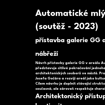
Automatické mlý
(soutěž - 2023)
přístavba galerie GG a
nábřeží
Návrh přístavby galerie GG v areálu Au
představuje citlivé pokračování jednoh
architektonických souborů ve městě. Pr
Josefa Gočára a rozvíjí areál jako kultu
Cílem návrhu je doplnit stávající strukt
současná, ale zároveň respektuje chara
Architektonický přístu