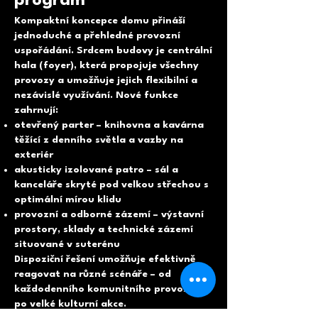
program
Kompaktní koncepce domu přináší
jednoduché a přehledné provozní
uspořádání. Srdcem budovy je centrální
hala (foyer), která propojuje všechny
provozy a umožňuje jejich flexibilní a
nezávislé využívání. Nové funkce
zahrnují:
otevřený parter – knihovna a kavárna
těžící z denního světla a vazby na
exteriér
akusticky izolované patro – sál a
kanceláře skryté pod velkou střechou s
optimální mírou klidu
provozní a odborné zázemí – výstavní
prostory, sklady a technické zázemí
situované v suterénu
Dispoziční řešení umožňuje efektivně
reagovat na různé scénáře – od
každodenního komunitního provozu až
po velké kulturní akce.