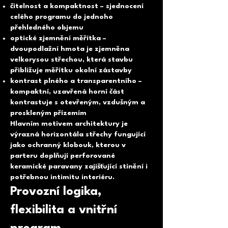
čitelnost a kompaktnost – sjednocení
celého programu do jednoho
přehledného objemu
optické zjemnění měřítka –
dvoupodlažní hmota je zjemněna
velkorysou střechou, která stavbu
přibližuje měřítku okolní zástavby
kontrast plného a transparentního –
kompaktní, uzavřená horní část
kontrastuje s otevřeným, vzdušným a
proskleným přízemím
Hlavním motivem architektury je
výrazná horizontála střechy fungující
jako ochranný klobouk, kterou v
parteru doplňují perforované
keramické paravany zajišťující stínění i
potřebnou intimitu interiéru.
Provozní logika,
flexibilita a vnitřní