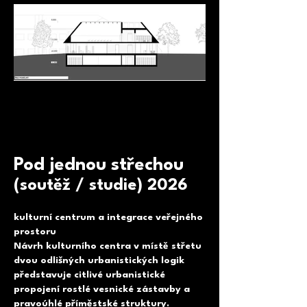
Pod jednou střechou
(soutěž / studie) 2026
kulturní centrum a integrace veřejného
prostoru
Návrh kulturního centra v místě střetu
dvou odlišných urbanistických logik
představuje citlivé urbanistické
propojení rostlé vesnické zástavby a
pravoúhlé příměstské struktury.